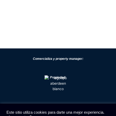
Comercializa y property manager:
Propiedad:
+34 93 223 04 68
Este sitio utiliza cookies para darte una mejor experiencia.